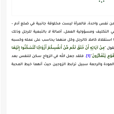
 من نفس واحدة، فالمرأة ليست مخلوقة جانبية في ضلع آدم –
التكليف ومسؤولية العمل، أصالة لا بالتبعية للرجل وذلك
ستقلالا كاملا كالرجل وكل منهما يحاسب على عمله وكسبه
قول "
مِنْ آيَاتِهِ أَنْ خَلَقَ لَكُم مِّنْ أَنفُسِكُمْ أَزْوَاجًا لِّتَسْكُنُوا إِلَيْهَا
َوْمٍ يَتَفَكَّرُونَ
"
[1]
. فلقد جعل الله في الزواج سكن للنفس بعد
مودة والرحمة سبيل ترابط الزوجين حيث أنهما خيط المحبة