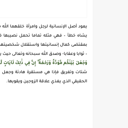
يعود أصل الإنسانية لرجل وامرأة خلقهما الله
يشاه خطأ – فهي مثله تماما تحمل نصيبها في 
بمقتضى كمال إنسانيتها واستقلال شخصيتها ا
– ثوابا وعقابا- وصدق الله سبحانه وتعالى حيث ي
وَجَعَلَ بَيْنَكُم مَّوَدَّةً وَرَحْمَةً ۚ إِنَّ فِي ذَٰلِكَ لَآيَاتٍ لِّق
شتات وتفريق فإذا هي مستقرة هادئة وجعل ال
الحقيقي الذي يغذي علاقة الزوجين ويقويها.