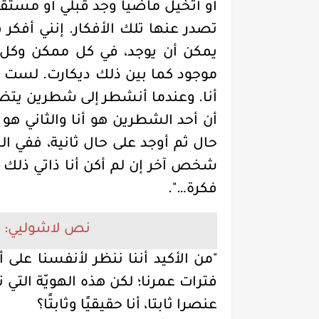
أو أتخيل ماضيا وجد قبلي أو مستقبل
تصدر عنها تلك الأفكار. إنني أفكر
يمكن أن يوجد، في كل ممكن وكل م
موجود كما بين ذلك ديكارت. لست سو
أنا. وعندما أنشطر إلى شطرين يتض
أن أحد الشطرين هو أنا والثاني هو أ
حال ثم أوجد على حال ثانية، ففي الح
شخص آخر إن لم أكن أنا ذاتي ذلك ا
فكرة…".
نص لاشوليي: ا
"من الأكيد أننا ننظر لأنفسنا ع
فترات عمرنا؛ لكن هذه الهويّة الت
عنصرا ثابتا، أنا حقيقيًا وثابتًا؟