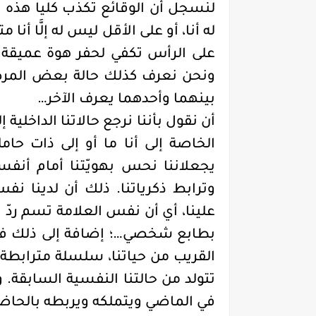
لنسجل أن الوقائع تكذب كليا هذه ا
له أنا، أو على الأقل ليس له إلَّا أن
على الرأس تكفي لحفر هوة عميقة بين 
ونحن نعرف كذلك حالة بعض المرضى ا
بينهما وأحدهما يعرف الآخر
…
أن نقول بأننا نرجع حالاتنا الداخلية إل
الخاصة إلى أنا ما أو إلى ذات 
يجعلاننا نحس بهويّتنا أمام أنف
وترابط ذكرياتنا. ذلك أن لدينا نفس
علينا، أي أن نفس العلامة تسم ردّ ف
بطابع شخصي…؛ إضافة إلى ذلك فإن
القريب من حياتنا، سلسلة مترابطة ا
تتولد من حالتنا النفسية السابقة.
في الماضي ويتملكه ويربطه بالحاض