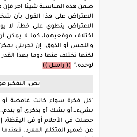
ضمن هذه المناسبة شيئا آخر فإن هذ
الاعتراض على هذا القول بأن شخ
الاعتراض ينطوي على خطأ، لا ي
اختلاف موقعيهما، كما لا يمكن 
واللمس أو الذوق. إن تجربتي يمك
لكنها تختلف عنها دوما بهذا القد
لوحده
.
"
(( راسل ))
نص: التفكير ه
"كل فكرة سواء كانت غامضة أو
بشيء…أو بشك أو بذكرى أو بندم…ا
حصلت في الأحلام أو في اليقظة، إنم
عن ضمير المتكلم المفرد. فعندما أ