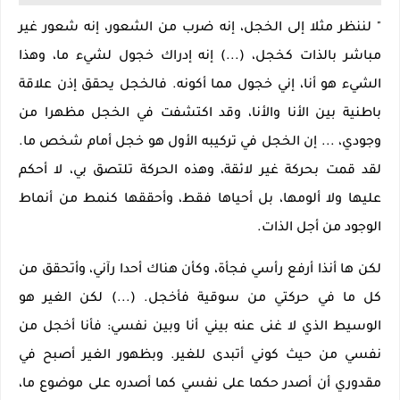
" لننظر مثلا إلى الخجل، إنه ضرب من الشعور، إنه شعور غير
مباشر بالذات كخجل، (...) إنه إدراك خجول لشيء ما، وهذا
الشيء هو أنا، إني خجول مما أكونه. فالخجل يحقق إذن علاقة
باطنية بين الأنا والأنا، وقد اكتشفت في الخجل مظهرا من
وجودي، ... إن الخجل في تركيبه الأول هو خجل أمام شخص ما.
لقد قمت بحركة غير لائقة، وهذه الحركة تلتصق بي، لا أحكم
عليها ولا ألومها، بل أحياها فقط، وأحققها كنمط من أنماط
الوجود من أجل الذات.
لكن ها أنذا أرفع رأسي فجأة، وكأن هناك أحدا رآني، وأتحقق من
كل ما في حركتي من سوقية فأخجل. (...) لكن الغير هو
الوسيط الذي لا غنى عنه بيني أنا وبين نفسي: فأنا أخجل من
نفسي من حيث كوني أتبدى للغير. وبظهور الغير أصبح في
مقدوري أن أصدر حكما على نفسي كما أصدره على موضوع ما،