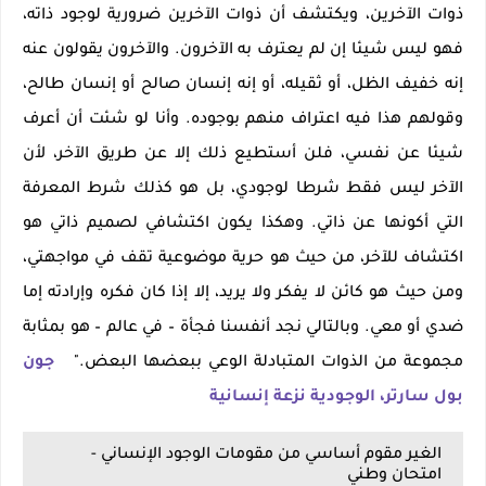
ذوات الآخرين، ويكتشف أن ذوات الآخرين ضرورية لوجود ذاته،
فهو ليس شيئا إن لم يعترف به الآخرون. والآخرون يقولون عنه
إنه خفيف الظل، أو ثقيله، أو إنه إنسان صالح أو إنسان طالح،
وقولهم هذا فيه اعتراف منهم بوجوده. وأنا لو شئت أن أعرف
شيئا عن نفسي، فلن أستطيع ذلك إلا عن طريق الآخر، لأن
الآخر ليس فقط شرطا لوجودي، بل هو كذلك شرط المعرفة
التي أكونها عن ذاتي. وهكذا يكون اكتشافي لصميم ذاتي هو
اكتشاف للآخر، من حيث هو حرية موضوعية تقف في مواجهتي،
ومن حيث هو كائن لا يفكر ولا يريد، إلا إذا كان فكره وإرادته إما
ضدي أو معي. وبالتالي نجد أنفسنا فجأة – في عالم – هو بمثابة
مجموعة من الذوات المتبادلة الوعي ببعضها البعض."
جون
بول سارتر، الوجودية نزعة إنسانية
الغير مقوم أساسي من مقومات الوجود الإنساني -
امتحان وطني