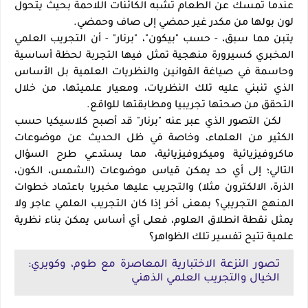
عندما تمسك عن الطعام تشبه الكائنات اللاحمة بحيث يتحول
لون بولها من مكدر غير حمضي إلى صاف وحمضي
.
يتبن مما سبق، - حسب "بيكون"، "برنار" - أن التجريب العلمي
المخبري كسيرورة منهجية تمثل فيها التجربة لحظة أساسية
وحاسمة في صياغة القوانين والنظريات العلمية بل الأساس
الذي تنبني عليه تلك النظريات، ومعيار علميتها، من خلال
التحقق من صحتها تجريبيا ومطابقتها للواقع
.
لكن التصور الذي عبر عنه "برنار" قد أصبح كلاسيكيا حسب
الكثير من العلماء، وخاصة في ظل الحديث عن موضوعات
ماكروفيزيائية وميكروفيزيائية، مما يستدعي طرح السؤال
التالي؛ إلى أي حد يمكن قياس موضوعات (الشمس، الكون،
الذرة، الالكترون مثلا) والتجريب عليها مخبريا باعتماد خطوات
المنهج التجريبي؟ بمعنى أخر إذا كان التجريب العلمي عاجر ولا
يمثل نقطة انطلاق العلوم، فعلى أي أساس يمكن بناء نظرية
علمية تتيح تفسير تلك الظواهر؟
تصور النزعة الاختبارية المعاصرة مع طوم، وكويري:
الخيال والتجريب العلمي الذهني