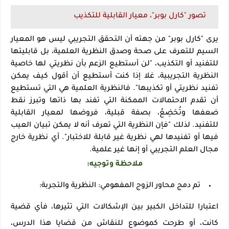
تصور "كارل بوبر"، معيار القابلية للتكذيب
يرى "كارل بوبر" من جهته أن التحقق التجريبي ليس هو المعيار
السيم للتعرف على صحة وصدق النظرية العلمية، بل قابليتها
للتفنيد أو التكذيب، "لن أستطيع الزعم بأن نظريتي لها خاصية
النظرية التجريبية، غلا إذا كنت أستطيع أن أقول كيف يمكن
تفنيد نظريتي أو تكذيبها". فالنظرية العلمية هي التي تستطيع
أن تقدم الاحتمالات الممكنة التي تفند بها ذاتها وتبرز نقط
ضعفها وتُخضِعُ، بصفة قبلية، فروضها لمعيار القابلية
للتفنيد. لذلك "فإن النظرية التي تعرف أنه لا يمكن تبيان العيب
فيها أو تفنيدها لهي نظرية غير قابلة للاختبار". أي نظرية خارج
مجال العلم التجريبي أو إنها غير علمية
.
ملاحظة وتوجيه
:
تم دمج محاور الزوج المفهومي: النظرية والتجربة
:
اعتبارا للتداخل الكبير بين الإشكالات التي تثيرها، فأي قضية
كانت، أو طرحت كموضوع للنقاش من قضايا هذا الدرس،