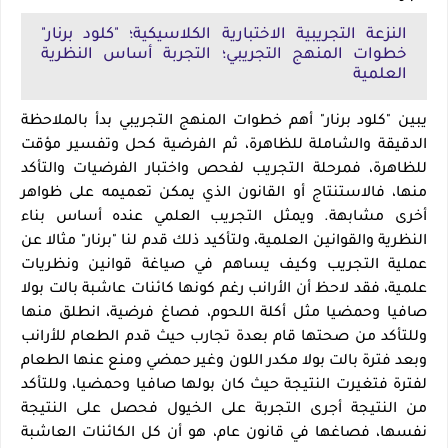
النزعة التجريبية الاختبارية الكلاسيكية؛ "كلود برنار"
خطوات المنهج التجريبي؛ التجربة أساس النظرية
العلمية
يبين "كلود برنار" أهم خطوات المنهج التجريبي بدأ بالملاحظة
الدقيقة والشاملة للظاهرة، ثم الفرضية كحل وتفسير مؤقت
للظاهرة، فمرحلة التجريب لفحص واختبار الفرضيات والتأكد
منها، فالاستنتاج أو القانون الذي يمكن تعميمه على ظواهر
أخرى مشابهة. ويمثل التجريب العلمي عنده أساس بناء
النظرية والقوانين العلمية، ولتأكيد ذلك قدم لنا "برنار" مثالا عن
عملية التجريب وكيف يساهم في صياغة قوانين ونظريات
علمية، فقد لاحظ أن الأرانب رغم كونها كائنات عاشبة بالت بولا
صافيا وحمضيا مثل أكلة اللحوم، فصاغ فرضية، انطلق منها
وللتأكد من صحتها قام بعدة تجارب حيث قدم الطعام للأرانب
وبعد فترة بالت بولا مكدر اللون وغير حمضي ومنع عنها الطعام
لفترة فتغيرت النتيجة حيث كان بولها صافيا وحمضيا، وللتأكد
من النتيجة أجرى التجربة على الخيول فحصل على النتيجة
نفسها، فصاغها في قانون عام، هو أن كل الكائنات العاشبة