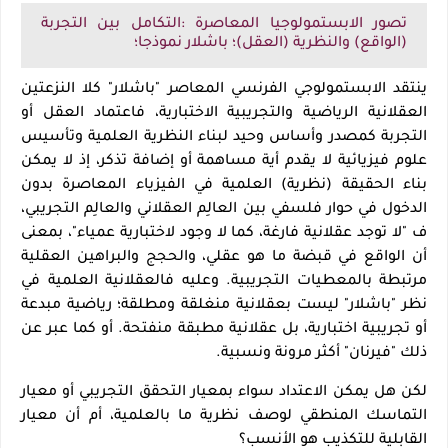
تصور الابستمولوجيا المعاصرة :التكامل بين التجربة
(الواقع) والنظرية (العقل)؛ باشلار نموذجا؛
ينتقد
الابستمولوجي الفرنسي المعاصر "باشلار" كلا النزعتين
العقلانية الرياضية والتجريبية الاختبارية، فاعتماد العقل أو
التجربة كمصدر وأساس وحيد لبناء النظرية العلمية وتأسيس
علوم فيزيائية لا يقدم أية مساهمة أو إضافة تذكر، إذ لا يمكن
بناء الحقيقة (نظرية) العلمية في الفيزياء المعاصرة بدون
الدخول في حوار فلسفي بين العالِم العقلاني والعالِم التجريبي،
ف "لا توجد عقلانية فارغة، كما لا وجود لاختبارية عمياء"، بمعنى
أن الواقع في قبضة ما هو عقلي، والحجج والبراهين العقلية
مرتبطة بالمعطيات التجريبية. وعليه فالعقلانية العلمية في
نظر "باشلار" ليست بعقلانية منغلقة ومطلقة؛ رياضية مبدعة
أو تجريبية اختبارية، بل عقلانية مطبقة منفتحة. أو كما عبر عن
ذلك "فيرنان" أكثر مرونة ونسبية
.
لكن هل يمكن الاعتداد سواء بمعيار التحقق التجريبي أو معيار
التماسك المنطقي لوصف نظرية ما بالعلمية، أم أن معيار
القابلية للتكذيب هو الأنسب؟