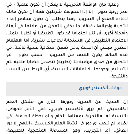
وعليه فإن الواقعة التجريبية لا يمكن أن تكون علمية – في
نظر رونيه طوم – إلا إذا استوفت شرطين هما: أن تكون قابلة
لإعادة الصنع أو التجريب، وهذا يتطلب أن تكون محاضر إعداد
التجربة وإجرائها دقيقة بما يكفي للتمكن من إعادتها في أزمنة
وأمكنة أخرى، أن تثير اهتماما قد يكون تطبيقيا أو نظريا، يتمثل
الاهتمام التطبيقي في الاستجابة لحاجيات بشرية. أما الاهتمام
النظري فيعني أن البحث يدخل ضمن إشكالية علمية قائمة. في
هذه الحالة، يكون الهدف من التجريب – حسب طوم – هو
التحقق من صدق فرضية ما (نظرية) تتضمن قضايا عقلية يتم
التسليم بوجودها، كالعلاقات السببية، أي الربط بين السبب
والنتيجة
.
موقف ألكسندر كويري
إن الحديث عن التجربة ودورها البارز في تشكل العلم
الكلاسيكي. لم يرق لألكسندر كويري، ففي الأمر غموض،
بالنسبة له، فالتجربة بمعناها الخام والملاحظة العامية، في
نظره، لم تلعب أي دور في نشأة العلم الكلاسيكي، اللهم إلا دور
العائق. أما التجريب، وهو المساءلة المنهجية للطبيعة،